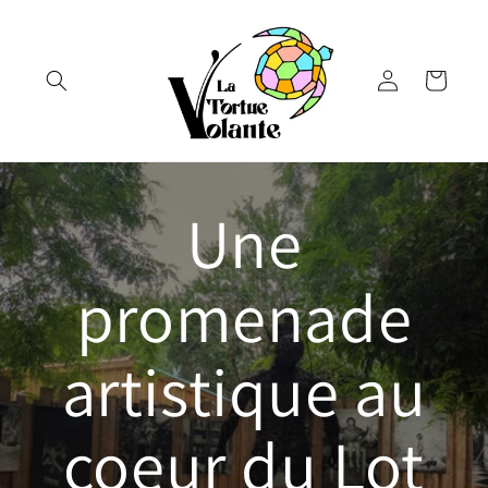
et
passer
au
contenu
Connexion
Panier
Une
promenade
artistique au
coeur du Lot